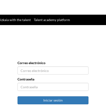
izkaia with the talent
Talent academy platform
Correo electrónico
Contraseña
Iniciar sesión