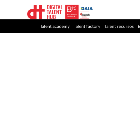
Talent academy
Talent factory
Talent recursos
B