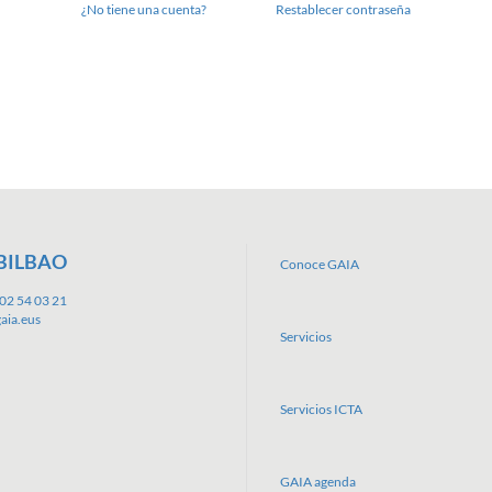
¿No tiene una cuenta?
Restablecer contraseña
BILBAO
Conoce GAIA
02 54 03 21
aia.eus
Servicios
Servicios ICTA
GAIA agenda