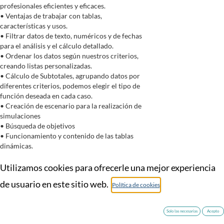
profesionales eficientes y eficaces.
• Ventajas de trabajar con tablas,
características y usos.
• Filtrar datos de texto, numéricos y de fechas
para el análisis y el cálculo detallado.
• Ordenar los datos según nuestros criterios,
creando listas personalizadas.
• Cálculo de Subtotales, agrupando datos por
diferentes criterios, podemos elegir el tipo de
función deseada en cada caso.
• Creación de escenario para la realización de
simulaciones
• Búsqueda de objetivos
• Funcionamiento y contenido de las tablas
dinámicas.
• Dar formato a una tabla dinámica.
• Funcionalidades avanzadas.
Utilizamos cookies para ofrecerle una mejor experiencia
• Gestión de los datos de origen.
de usuario en este sitio web.
Política de cookies
• Segmentación para filtrar datos.
• Escala de tiempo para filtrar por fechas.
• Creación de gráfico.
Solo las necesarias
Acepto