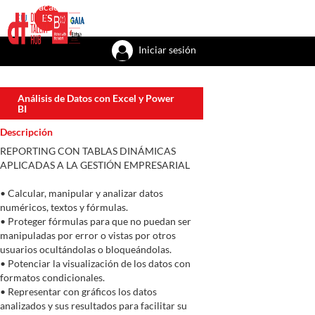
Talent academy
Talent factory
Talent recursos
Bizkaia with the tal
EU
ES
Iniciar sesión
Análisis de Datos con Excel y Power
BI
Descripción
REPORTING CON TABLAS DINÁMICAS
APLICADAS A LA GESTIÓN EMPRESARIAL
• Calcular, manipular y analizar datos
numéricos, textos y fórmulas.
• Proteger fórmulas para que no puedan ser
manipuladas por error o vistas por otros
usuarios ocultándolas o bloqueándolas.
• Potenciar la visualización de los datos con
formatos condicionales.
• Representar con gráficos los datos
analizados y sus resultados para facilitar su