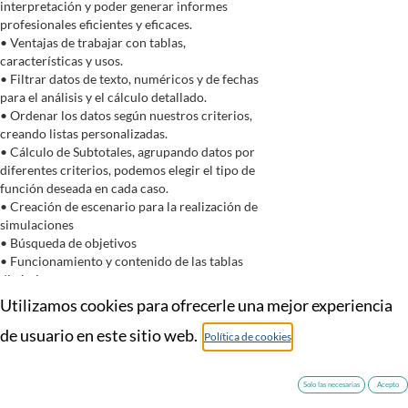
interpretación y poder generar informes
profesionales eficientes y eficaces.
• Ventajas de trabajar con tablas,
características y usos.
• Filtrar datos de texto, numéricos y de fechas
para el análisis y el cálculo detallado.
• Ordenar los datos según nuestros criterios,
creando listas personalizadas.
• Cálculo de Subtotales, agrupando datos por
diferentes criterios, podemos elegir el tipo de
función deseada en cada caso.
• Creación de escenario para la realización de
simulaciones
• Búsqueda de objetivos
• Funcionamiento y contenido de las tablas
dinámicas.
• Dar formato a una tabla dinámica.
Utilizamos cookies para ofrecerle una mejor experiencia
• Funcionalidades avanzadas.
de usuario en este sitio web.
• Gestión de los datos de origen.
Política de cookies
• Segmentación para filtrar datos.
• Escala de tiempo para filtrar por fechas.
• Creación de gráfico.
Solo las necesarias
Acepto