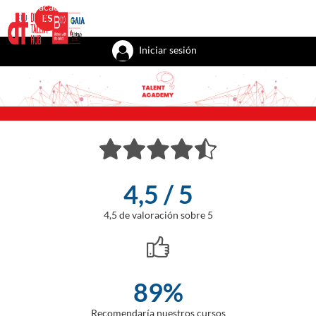
Talent academy
Talent factory
Talent recursos
Bizkaia with the tal
EU
ES
Iniciar sesión
4,5 / 5
4,5 de valoración sobre 5
89%
Recomendaría nuestros cursos