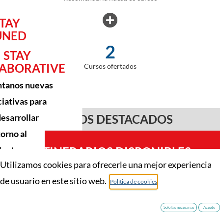
TAY
UNED
2
onoce
STAY
ABORATIVE
Cursos ofertados
otras
tanos nuevas
vidades,
yectos,
ciativas para
ormes, …
esarrollar
CURSOS DESTACADOS
torno al
lento.
1 ITINERARIOS DISPONIBLES
Utilizamos cookies para ofrecerle una mejor experiencia
de usuario en este sitio web.
Política de cookies
EXPERTO EN
MICROELECTRÓNICA
Solo las necesarias
Acepto