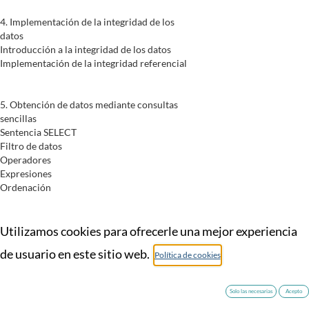
4. Implementación de la integridad de los
datos
Introducción a la integridad de los datos
Implementación de la integridad referencial
5. Obtención de datos mediante consultas
sencillas
Sentencia SELECT
Filtro de datos
Operadores
Expresiones
Ordenación
6. Consultas sobre varias tablas
Relaciones entre las tablas
Utilizamos cookies para ofrecerle una mejor experiencia
Tipos de combinación
de usuario en este sitio web.
Política de cookies
Acceso a datos de varias tablas
7. Obtener datos mediante agrupaciones
Solo las necesarias
Acepto
Claúsula Group by