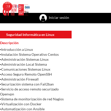
Talent academy
Talent factory
Talent recursos
Bizkaia with the tal
EU
ES
Iniciar sesión
Seguridad Informática en Linux
Descripción
▪Introducción a Linux
▪Instalación Sistema Operativo Centos
▪Administración Sistemas Linux
▪Administración Local Sistema
▪Comunicaciones Sistemas Linux
▪Acceso Seguro Remoto OpenSSH
▪Administración Firewall
▪Securización sistema con Fail2ban
▪Servicio de acceso remoto securizado
Openvpn
▪Sistema de monitorización de red Nagios
▪Virtualización con Docker
▪Automatización con Ansible