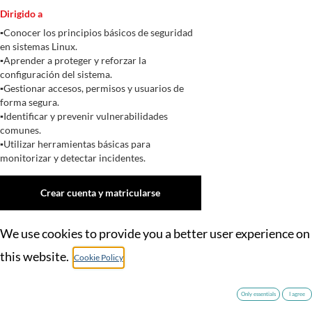
Dirigido a
▪Conocer los principios básicos de seguridad
en sistemas Linux.
▪Aprender a proteger y reforzar la
configuración del sistema.
▪Gestionar accesos, permisos y usuarios de
forma segura.
▪Identificar y prevenir vulnerabilidades
comunes.
▪Utilizar herramientas básicas para
monitorizar y detectar incidentes.
Crear cuenta y matricularse
We use cookies to provide you a better user experience on
Información del curso
this website.
Cookie Policy
al., 2026.eko api.ren 20a
al.,
FECHAS
-
2026.eko mai.ren 11a
Only essentials
I agree