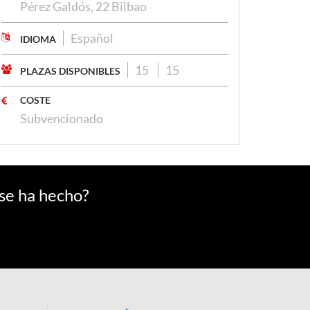
Pérez Galdós, 22 Bilbao
Español
IDIOMA
15
15
PLAZAS DISPONIBLES
COSTE
Subvencionado
 se ha hecho?