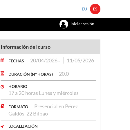
EU
ES
Iniciar sesión
Información del curso
20/04/2026
11/05/2026
FECHAS
-
20,0
DURACIÓN (Nº HORAS)
HORARIO
17 a 20 horas Lunes y miércoles
Presencial en Pérez
FORMATO
Galdós, 22 Bilbao
LOCALIZACIÓN